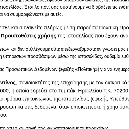
στοσελίδας. Έτσι λοιπόν, σας συστήνουμε να διαβάζετε τις ενότ
αι να συμμορφώνεστε με αυτές.
χεσθε και συναινείτε πλήρως με τη παρούσα Πολιτική Π
ς Προϋποθέσεις χρήσης
της ιστοσελίδας που έχουν ανα
 ετών και δεν συλλέγουμε ούτε επεξεργαζόμαστε εν γνώσει μα
ση υπηρεσιών προσβάσιμων μέσω της ιστοσελίδας, ουδεμία ευθ
ας Προσωπικών Δεδομένων {εφεξής «Πολιτική»} για να ενημερωθ
ντίνος
, συνιδιοκτήτης της επιχείρησης με τον διακρι
0, η οποία εδρεύει στο Τυμπάκι Ηρακλείου Τ.Κ. 70200, μ
αι φόρμα επικοινωνίας της ιστοσελίδας {εφεξής Υπεύθυν
προσωπικά σας δεδομένα, όταν επισκέπτεστε ή χρησιμοπο
του.
ρόπο απλό και σαφή σας γνωστοποιούμε τα παρακάτω: