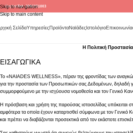
Skip to navigation
English
Τηλ: 2892051003
Skip to main content
ρχική Σελίδα
Υπηρεσίες
Προϊόντα
Ναϊάδες
Ιστολόγιο
Επικοινωνία
Η Πολιτική Προστασί
ΕΙΣΑΓΩΓΙΚΑ
Το «NAIADES WELLNESS», πέραν της φροντίδας των αναγκών σ
για την προστασία των Προσωπικών σας Δεδομένων, δηλαδή γι
συμμορφούμενο με την ισχύουσα νομοθεσία και τον Γενικό Κ
Η πρόσβαση και χρήση της παρούσας ιστοσελίδας υπόκειται 
αμφότερα τα οποία έχουν καταρτισθεί σύμφωνα με τον Γενικό Κ
και πρέπει να διαβάζονται προσεκτικά από τον εκάστοτε επισκέ
Σας καθιστούμε γνωστό ότι συνεχώς βελτιώνουμε την ιστοσελ