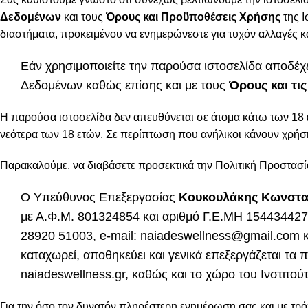
Δεδομένων
και τους
Όρους και Προϋποθέσεις Χρήσης
της Ι
διαστήματα, προκειμένου να ενημερώνεστε για τυχόν αλλαγές κ
Εάν χρησιμοποιείτε την παρούσα ιστοσελίδα αποδέ
Δεδομένων καθώς επίσης και με τους
Όρους και τι
Η παρούσα ιστοσελίδα δεν απευθύνεται σε άτομα κάτω των 18
νεότερα των 18 ετών. Σε περίπτωση που ανήλικοι κάνουν χρή
Παρακαλούμε, να διαβάσετε προσεκτικά την Πολιτική Προστασί
Ο Υπεύθυνος Επεξεργασίας
Κουκουλάκης Κωνστα
με Α.Φ.Μ. 801324854 και αριθμό Γ.Ε.ΜΗ 15443442700
28920 51003, e-mail: naiadeswellness@gmail.com κ
καταχωρεί, αποθηκεύει και γενικά επεξεργάζεται τα 
naiadeswellness.gr, καθώς και το χώρο του Ινστιτού
Για την όσο τον δυνατόν πληρέστερη ενημέρωση σας και με τ