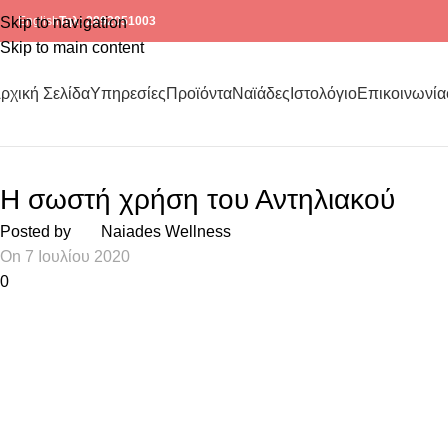
Skip to navigation
English
Τηλ: 2892051003
Skip to main content
ρχική Σελίδα
Υπηρεσίες
Προϊόντα
Ναϊάδες
Ιστολόγιο
Επικοινωνία
TIPS
Η σωστή χρήση του Αντηλιακού
Posted by
Naiades Wellness
On 7 Ιουλίου 2020
0